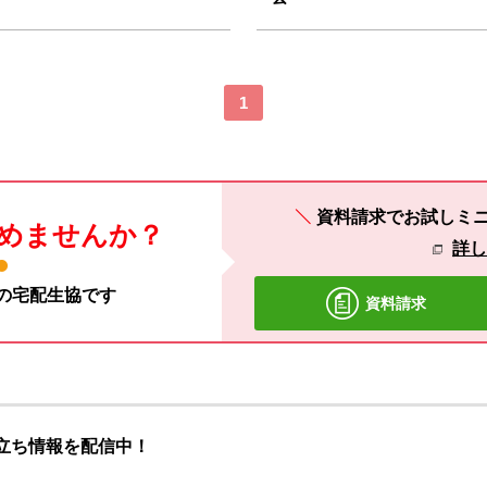
1
資料請求でお試しミ
めませんか？
詳
材の宅配生協です
資料請求
立ち情報を配信中！