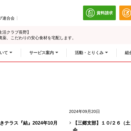
資料請求
別のウィンドウ
ブ連合会
別のウィンドウで開きます。
生活クラブ長野】
農薬、こだわりの安心食材を宅配します。
いて
サービス案内
活動・とりくみ
組
2024年09月20日
テラス『結』2024年10月
【三郷支部】１０/２６（
会