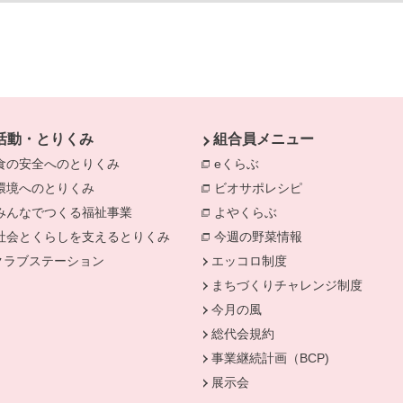
活動・とりくみ
組合員メニュー
食の安全へのとりくみ
別のウィンドウで開きます。
eくらぶ
別のウィンドウで開きま
環境へのとりくみ
別のウィンドウで開きます。
ビオサポレシピ
別のウィンドウで
みんなでつくる福祉事業
別のウィンドウで開きます。
よやくらぶ
別のウィンドウで開き
きます。
社会とくらしを支えるとりくみ
別のウィンドウで開きます。
今週の野菜情報
別のウィンドウで
クラブステーション
エッコロ制度
まちづくりチャレンジ制度
今月の風
総代会規約
事業継続計画（BCP)
展示会