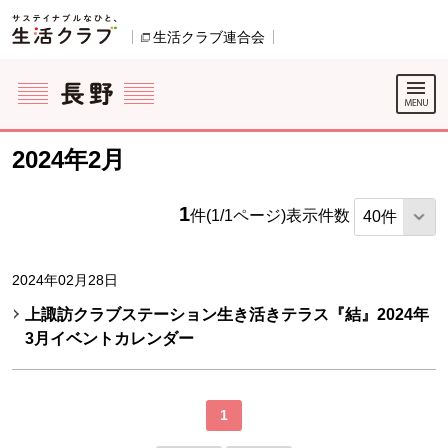
本文へジャンプする。
ページの先頭です。
生活クラブ連合会
別のウィンドウで開きます。
ここからサイト内共通メニューです。
サイト内共通メニューをスキップする
サイト内共通メニューここまで。
2024年2月
1
件(1/1ページ)
表示件数
2024年02月28日
上諏訪クラブステーション生き活きテラス『結』2024年
3月イベントカレンダー
1