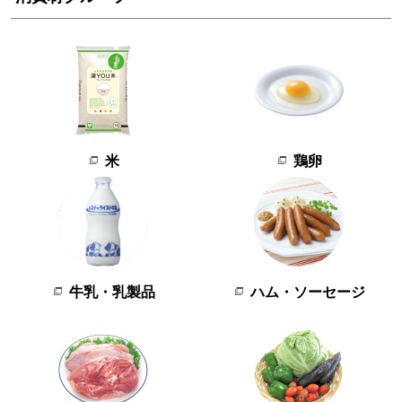
米
鶏卵
牛乳・乳製品
ハム・ソーセージ