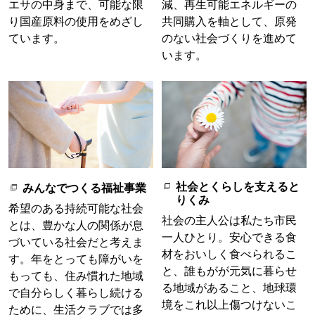
エサの中身まで、可能な限
減、再生可能エネルギーの
り国産原料の使用をめざし
共同購入を軸として、原発
ています。
のない社会づくりを進めて
います。
社会とくらしを支えると
みんなでつくる福祉事業
りくみ
希望のある持続可能な社会
社会の主人公は私たち市民
とは、豊かな人の関係が息
一人ひとり。安心できる食
づいている社会だと考えま
材をおいしく食べられるこ
す。年をとっても障がいを
と、誰もがが元気に暮らせ
もっても、住み慣れた地域
る地域があること、地球環
で自分らしく暮らし続ける
境をこれ以上傷つけないこ
ために、生活クラブでは多