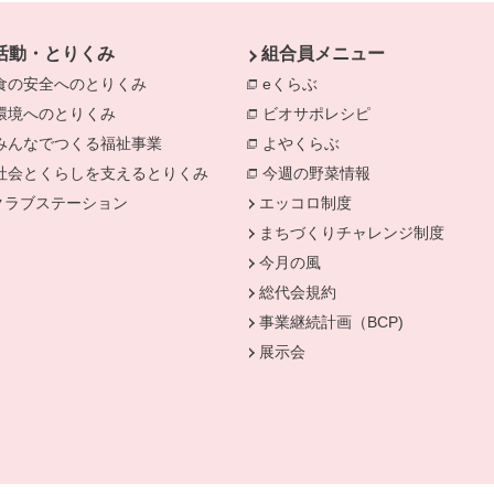
活動・とりくみ
組合員メニュー
食の安全へのとりくみ
別のウィンドウで開きます。
eくらぶ
別のウィンドウで開きま
環境へのとりくみ
別のウィンドウで開きます。
ビオサポレシピ
別のウィンドウで
みんなでつくる福祉事業
別のウィンドウで開きます。
よやくらぶ
別のウィンドウで開き
きます。
社会とくらしを支えるとりくみ
別のウィンドウで開きます。
今週の野菜情報
別のウィンドウで
クラブステーション
エッコロ制度
まちづくりチャレンジ制度
今月の風
総代会規約
事業継続計画（BCP)
展示会