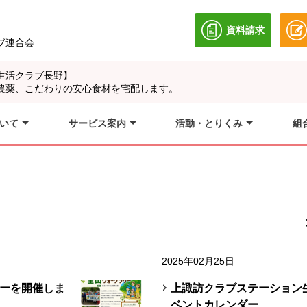
資料請求
別のウィンドウ
ブ連合会
別のウィンドウで開きます。
生活クラブ長野】
農薬、こだわりの安心食材を宅配します。
いて
サービス案内
活動・とりくみ
組
2025年02月25日
ーを開催しま
上諏訪クラブステーション生
ベントカレンダー