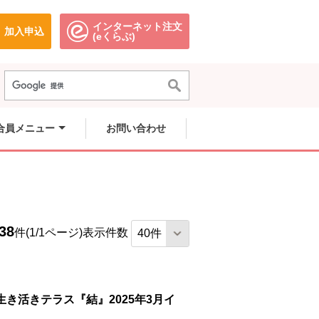
インターネット注文
加入申込
で開きます。
別のウィンドウで開きます。
別のウィンドウで開きます。
(eくらぶ)
合員メニュー
お問い合わせ
38
件(1/1ページ)
表示件数
き活きテラス『結』2025年3月イ