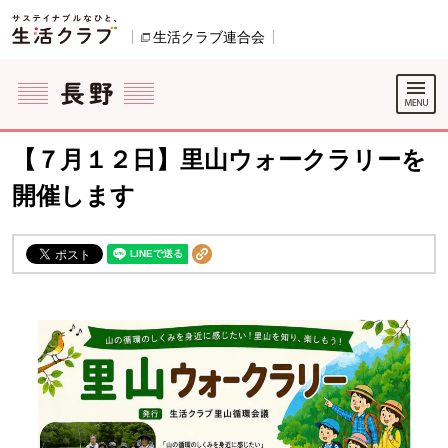
本文へジャンプする。
ページの先頭です。
生活クラブ連合会
別のウィンドウで開きます。
ここからサイト内共通メニューです。
サイト内共通メニューをスキップする
サイト内共通メニューここまで。
【７月１２日】里山ウォークラリーを
開催します