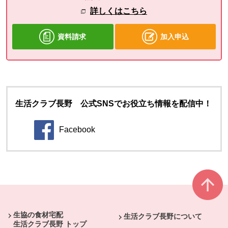
詳しくはこちら
資料請求
加入申込
生活クラブ長野 公式SNSでお役立ち情報を配信中！
Facebook
別のウィンドウで開きます。
本文ここまで。
ここから共通フッターメニューです。
生協の食材宅配
生活クラブ長野について
生活クラブ長野 トップ