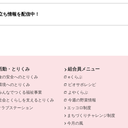
立ち情報を配信中！
活動・とりくみ
組合員メニュー
食の安全へのとりくみ
別のウィンドウで開きます。
eくらぶ
別のウィンドウで開きま
環境へのとりくみ
別のウィンドウで開きます。
ビオサポレシピ
別のウィンドウで
みんなでつくる福祉事業
別のウィンドウで開きます。
よやくらぶ
別のウィンドウで開き
きます。
社会とくらしを支えるとりくみ
別のウィンドウで開きます。
今週の野菜情報
別のウィンドウで
クラブステーション
エッコロ制度
まちづくりチャレンジ制度
今月の風