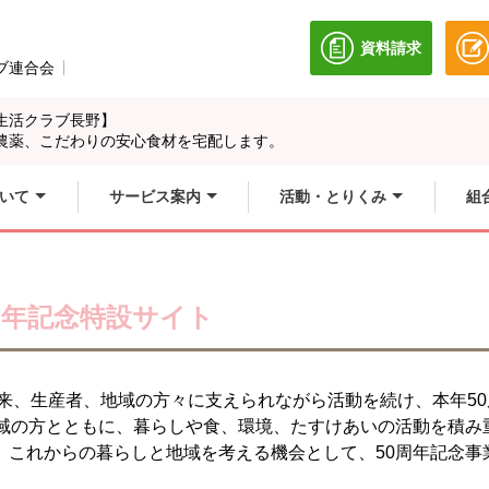
資料請求
別のウィンドウ
ブ連合会
別のウィンドウで開きます。
生活クラブ長野】
農薬、こだわりの安心食材を宅配します。
いて
サービス案内
活動・とりくみ
組
年記念特設サイト
以来、生産者、地域の方々に支えられながら活動を続け、本年5
地域の方とともに、暮らしや食、環境、たすけあいの活動を積み
、これからの暮らしと地域を考える機会として、50周年記念事