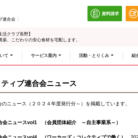
資料請求
別のウィンドウ
ブ連合会
別のウィンドウで開きます。
生活クラブ長野】
農薬、こだわりの安心食材を宅配します。
いて
サービス案内
活動・とりくみ
組
クティブ連合会ニュース
会のニュース（２０２４年度発行分～）を掲載しています。
会ニュースvol1 （会員団体紹介 ～自主事業系～）
会ニュースvol4 （ワーカーズ・コレクティブで働く）
202