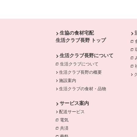
本文ここまで。
ここから共通フッターメニューです。
生協の食材宅配
生活クラブ長野 トップ
生活クラブ長野について
生活クラブについて
別のウィンドウで開
生活クラブ長野の概要
施設案内
生活クラブの食材・品物
サービス案内
配送サービス
電気
別のウィンドウで開きます。
共済
別のウィンドウで開きます。
葬祭
別のウィンドウで開きます。