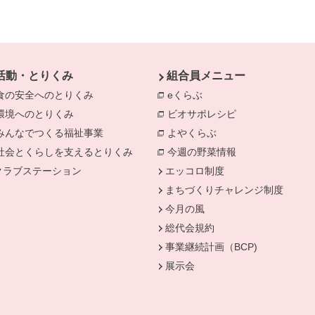
活動・とりくみ
組合員メニュー
食の安全へのとりくみ
別のウィンドウで開きます。
eくらぶ
別のウィンドウで開きま
環境へのとりくみ
別のウィンドウで開きます。
ビオサポレシピ
別のウィンドウで
みんなでつくる福祉事業
別のウィンドウで開きます。
よやくらぶ
別のウィンドウで開き
きます。
社会とくらしを支えるとりくみ
別のウィンドウで開きます。
今週の野菜情報
別のウィンドウで
クラブステーション
エッコロ制度
まちづくりチャレンジ制度
今月の風
総代会規約
事業継続計画（BCP)
展示会