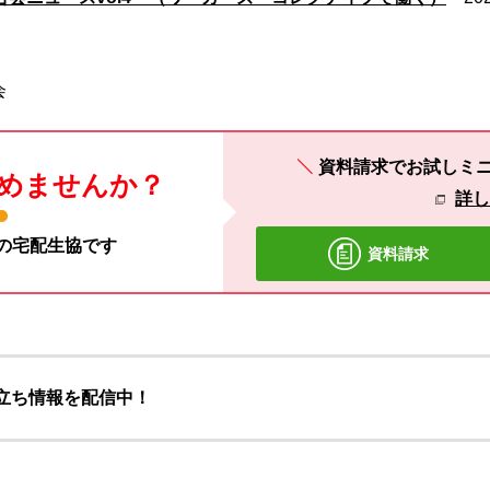
会
資料請求でお試しミ
めませんか？
詳
材の宅配生協です
資料請求
立ち情報を配信中！