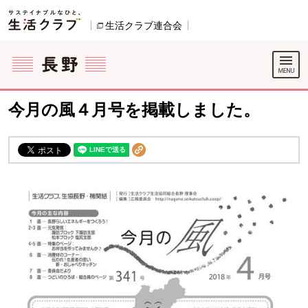
本文へジャンプする。
ページの先頭です。
生活クラブ連合会
別のウィンドウで開きます。
ここからサイト内共通メニューです。
サイト内共通メニューをスキップする
サイト内共通メニューここまで。
今月の風４月号を掲載しました。