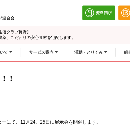
資料請求
別のウィンドウ
ブ連合会
別のウィンドウで開きます。
生活クラブ長野】
農薬、こだわりの安心食材を宅配します。
いて
サービス案内
活動・とりくみ
組
知！！
！
ーにて、11月24、25日に展示会を開催します。