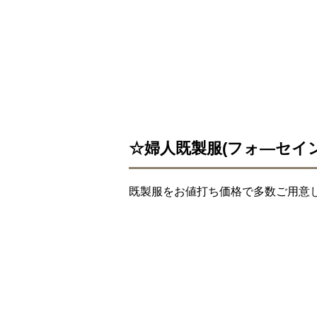
☆婦人既製服(フォ―セイン
既製服をお値打ち価格で多数ご用意