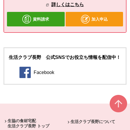
詳しくはこちら
資料請求
加入申込
生活クラブ長野 公式SNSでお役立ち情報を配信中！
Facebook
別のウィンドウで開きます。
本文ここまで。
ここから共通フッターメニューです。
生協の食材宅配
生活クラブ長野について
生活クラブ長野 トップ