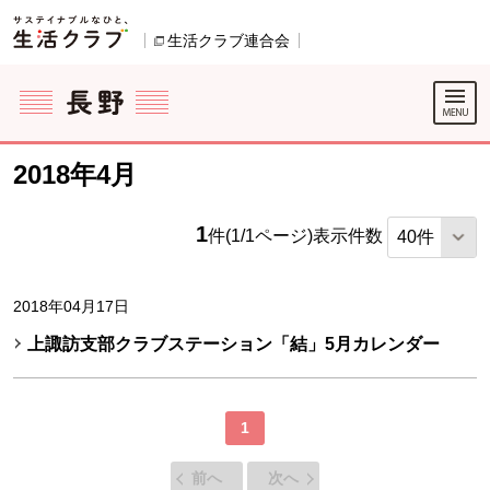
本文へジャンプする。
ページの先頭です。
生活クラブ連合会
別のウィンドウで開きます。
ここからサイト内共通メニューです。
サイト内共通メニューをスキップする
サイト内共通メニューここまで。
2018年4月
1
件(1/1ページ)
表示件数
2018年04月17日
上諏訪支部クラブステーション「結」5月カレンダー
1
前へ
次へ