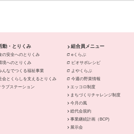
活動・とりくみ
組合員メニュー
食の安全へのとりくみ
別のウィンドウで開きます。
eくらぶ
別のウィンドウで開きま
環境へのとりくみ
別のウィンドウで開きます。
ビオサポレシピ
別のウィンドウで
みんなでつくる福祉事業
別のウィンドウで開きます。
よやくらぶ
別のウィンドウで開き
きます。
社会とくらしを支えるとりくみ
別のウィンドウで開きます。
今週の野菜情報
別のウィンドウで
クラブステーション
エッコロ制度
まちづくりチャレンジ制度
今月の風
総代会規約
事業継続計画（BCP)
展示会