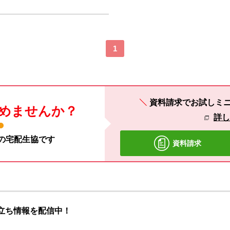
1
資料請求でお試しミ
めませんか？
詳
材の宅配生協です
資料請求
立ち情報を配信中！