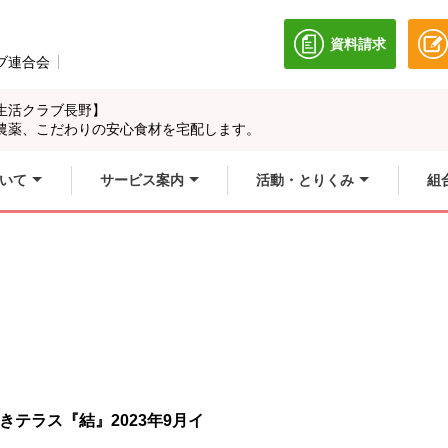
資料請求
別のウィンドウ
ブ連合会
別のウィンドウで開きます。
生活クラブ長野】
農薬、こだわりの安心食材を宅配します。
いて
サービス案内
活動・とりくみ
組
テラス『結』2023年9月イ