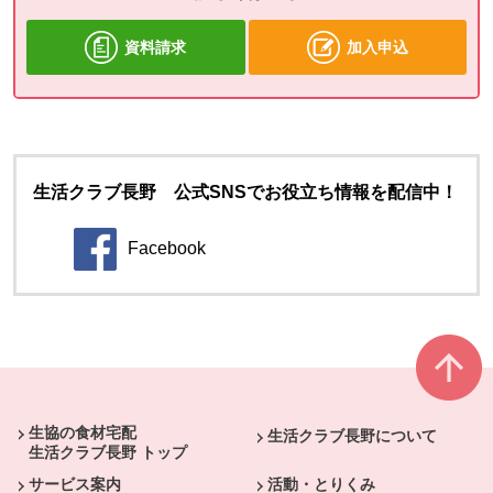
資料請求
加入申込
生活クラブ長野 公式SNSでお役立ち情報を配信中！
Facebook
別のウィンドウで開きます。
本文ここまで。
ここから共通フッターメニューです。
生協の食材宅配
生活クラブ長野について
生活クラブ長野 トップ
サービス案内
活動・とりくみ