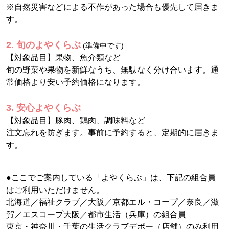
※自然災害などによる不作があった場合も優先して届きま
す。
2. 旬のよやくらぶ
(準備中です)
【対象品目】果物、魚介類など
旬の野菜や果物を新鮮なうち、無駄なく分け合います。通
常価格より安い予約価格になります。
3. 安心よやくらぶ
【対象品目】豚肉、鶏肉、調味料など
注文忘れを防ぎます。事前に予約すると、定期的に届きま
す。
●ここでご案内している「よやくらぶ」は、下記の組合員
はご利用いただけません。
北海道／福祉クラブ／大阪／京都エル・コープ／奈良／滋
賀／エスコープ大阪／都市生活（兵庫）の組合員
東京・神奈川・千葉の生活クラブデポー（店舗）のみ利用