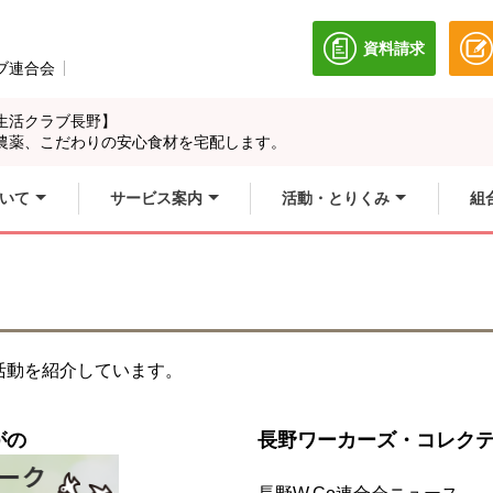
資料請求
別のウィンドウ
ブ連合会
別のウィンドウで開きます。
生活クラブ長野】
農薬、こだわりの安心食材を宅配します。
いて
サービス案内
活動・とりくみ
組
活動を紹介しています。
がの
長野ワーカーズ・コレク