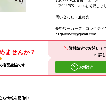
長野W.Co連合会ニュース
（2026/6/3 vol4を掲載し
問い合わせ・連絡先
長野ワーカーズ・コレクティ
naganowco@gmail.com
資料請求でお試しミ
めませんか？
詳
材の宅配生協です
資料請求
立ち情報を配信中！