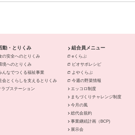
活動・とりくみ
組合員メニュー
食の安全へのとりくみ
別のウィンドウで開きます。
eくらぶ
別のウィンドウで開きま
環境へのとりくみ
別のウィンドウで開きます。
ビオサポレシピ
別のウィンドウで
みんなでつくる福祉事業
別のウィンドウで開きます。
よやくらぶ
別のウィンドウで開き
きます。
社会とくらしを支えるとりくみ
別のウィンドウで開きます。
今週の野菜情報
別のウィンドウで
クラブステーション
エッコロ制度
まちづくりチャレンジ制度
今月の風
総代会規約
事業継続計画（BCP)
展示会