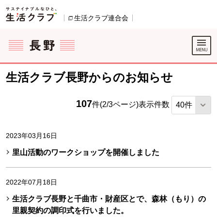
本文へジャンプする。
ページの先頭です。
生活クラブ連合会
別のウィンドウで開きます。
ここからサイト内共通メニューです。
サイト内共通メニューをスキップする
サイト内共通メニューここまで。
生活クラブ長野からのお知らせ
107
件(2/3ページ)
表示件数
2023年03月16日
里山活動のワークショップを開催しました
2022年07月18日
生活クラブ長野と千曲市・財産区とで、森林（もり）の
里親契約の調印式を行いました。